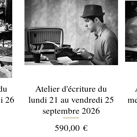
 du
Atelier d'écriture du
Aperçu rapide
i 26
lundi 21 au vendredi 25
me
septembre 2026
Prix
590,00 €