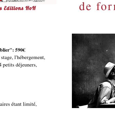
de for
es Editions HoH
blier": 590€
 stage, l'hébergement,
 petits déjeuners,
aires étant limité
,